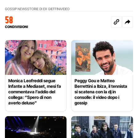
GOSSIP NEWS
STORIE DI EX GIEFFINI
VIDEO
58
CONDIVISIONI
Monica Leofreddi segue
Peggy Gou e Matteo
Infante a Mediaset, mesi fa
Berrettini a Ibiza, il tennista
commentava l’addio del
si scatena con la dj in
collega: “Spero di non
consolle: il video dopo i
averlo deluso”
gossip