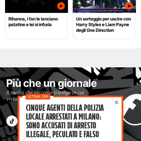
Rihanna, i fan le lanciano
Un sorteggio per uscire con
patatine e lei si infuria
Harry Styles e Liam Payne
degli One Direction
Più che un giornale
Il media che racconta il tempo in cui
viviamo con occhi moderni
Cinque agenti della polizia
locale arrestati a Milano:
sono accusati di arresto
illegale, peculato e falso