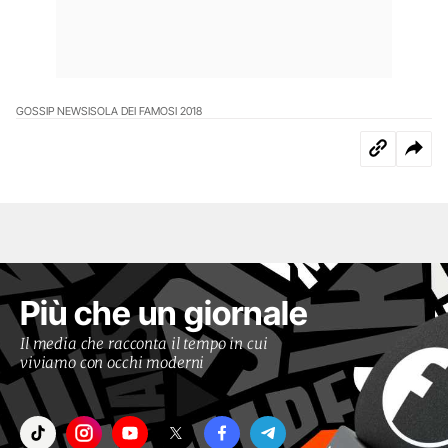
GOSSIP NEWS
ISOLA DEI FAMOSI 2018
Più che un giornale
Il media che racconta il tempo in cui
viviamo con occhi moderni