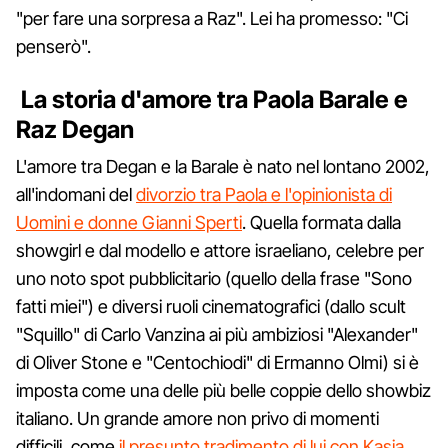
"per fare una sorpresa a Raz". Lei ha promesso: "Ci
penserò".
La storia d'amore tra Paola Barale e
Raz Degan
L'amore tra Degan e la Barale è nato nel lontano 2002,
all'indomani del
divorzio tra Paola e l'opinionista di
Uomini e donne Gianni Sperti
. Quella formata dalla
showgirl e dal modello e attore israeliano, celebre per
uno noto spot pubblicitario (quello della frase "Sono
fatti miei") e diversi ruoli cinematografici (dallo scult
"Squillo" di Carlo Vanzina ai più ambiziosi "Alexander"
di Oliver Stone e "Centochiodi" di Ermanno Olmi) si è
imposta come una delle più belle coppie dello showbiz
italiano. Un grande amore non privo di momenti
difficili, come
il presunto tradimento di lui con Kasia