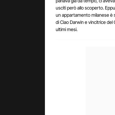
parlava già da tempo, ci avev
usciti però allo scoperto. Epp
un appartamento milanese è se
di Ciao Darwin e vincitrice de
ultimi mesi.