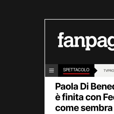
SPETTACOLO
TV
PRO
Paola Di Bene
è finita con F
come sembra s