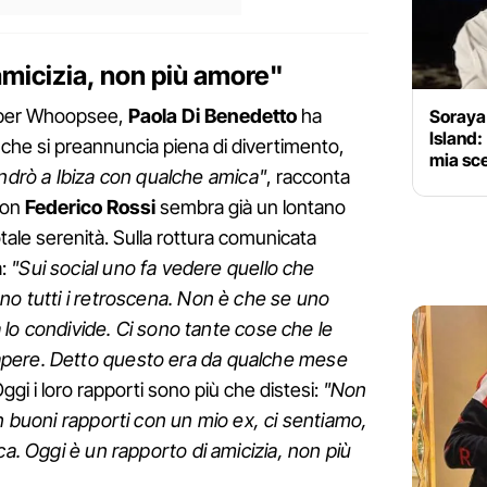
amicizia, non più amore"
a per Whoopsee,
Paola Di Benedetto
ha
Soraya
Island:
e che si preannuncia piena di divertimento,
mia sce
ndrò a Ibiza con qualche amica"
, racconta
con
Federico Rossi
sembra già un lontano
otale serenità. Sulla rottura comunicata
:
"Sui social uno fa vedere quello che
no tutti i retroscena. Non è che se uno
sa lo condivide. Ci sono tante cose che le
pere. Detto questo era da qualche mese
Oggi i loro rapporti sono più che distesi:
"Non
n buoni rapporti con un mio ex, ci sentiamo,
ca. Oggi è un rapporto di amicizia, non più