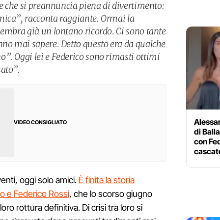
te che si preannuncia piena di divertimento:
mica”, racconta raggiante. Ormai la
sembra già un lontano ricordo. Ci sono tante
nno mai sapere. Detto questo era da qualche
”. Oggi lei e Federico sono rimasti ottimi
sato”.
Alessa
VIDEO CONSIGLIATO
di Ball
con Fed
cascat
enti, oggi solo amici.
È finita la storia
o e Federico Rossi
, che lo scorso giugno
ro rottura definitiva. Di crisi tra loro si