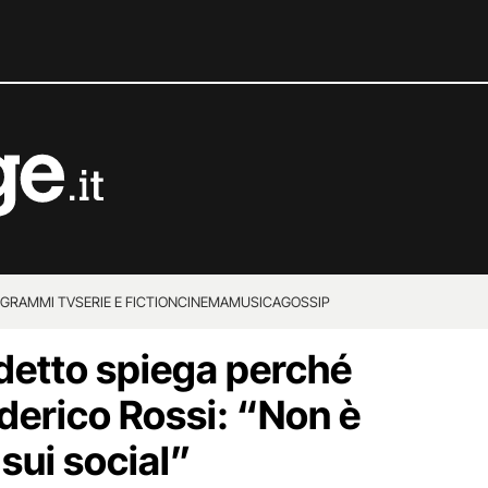
GRAMMI TV
SERIE E FICTION
CINEMA
MUSICA
GOSSIP
detto spiega perché
ederico Rossi: “Non è
ui social”