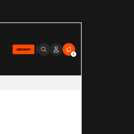
ABBONATI
2