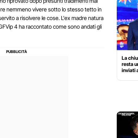
ano riprovato dopo presunti tradimenti mai
ure nemmeno vivere sotto lo stesso tetto in
rvito a risolvere le cose. L'ex madre natura
l GFVip 4 ha raccontato come sono andati gli
La chiu
resta u
inviati