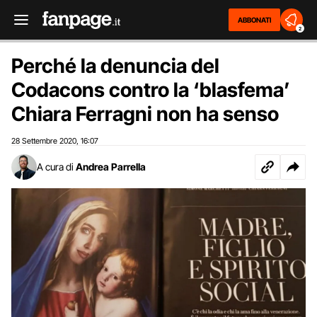
ABBONATI
2
Perché la denuncia del
Codacons contro la ‘blasfema’
Chiara Ferragni non ha senso
28 Settembre 2020
16:07
,
A cura di
Andrea Parrella