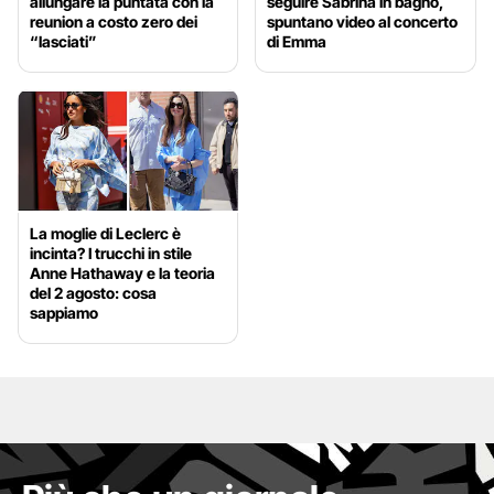
allungare la puntata con la
seguire Sabrina in bagno,
reunion a costo zero dei
spuntano video al concerto
“lasciati”
di Emma
La moglie di Leclerc è
incinta? I trucchi in stile
Anne Hathaway e la teoria
del 2 agosto: cosa
sappiamo