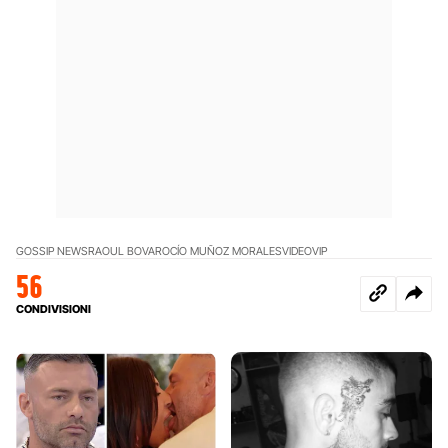
GOSSIP NEWS
RAOUL BOVA
ROCÍO MUÑOZ MORALES
VIDEO
VIP
56
CONDIVISIONI