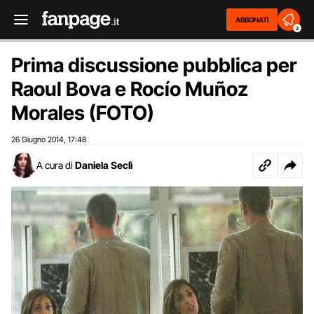
ABBONATI
2
Prima discussione pubblica per
Raoul Bova e Rocío Muñoz
Morales (FOTO)
26 Giugno 2014
17:48
,
A cura di
Daniela Seclì