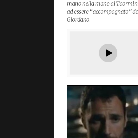
mano nella mano al Taormina 
ad essere “accompagnato” dop
Giordano.