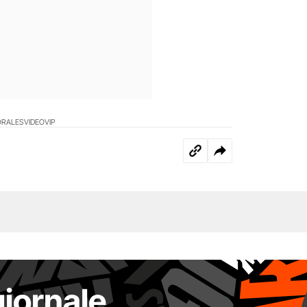
ORALES
VIDEO
VIP
giornale