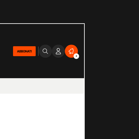
ABBONATI
2