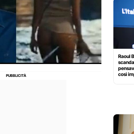
Raoul 
scanda
pensav
così im