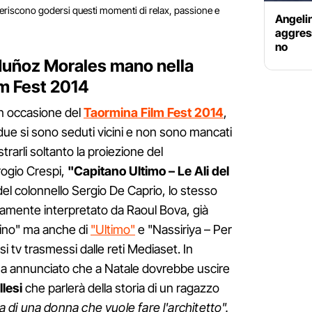
eferiscono godersi questi momenti di relax, passione e
Angelin
aggres
no
Muñoz Morales mano nella
m Fest 2014
in occasione del
Taormina Film Fest 2014
,
 due si sono seduti vicini e non sono mancati
trarli soltanto la proiezione del
ogio Crespi,
"Capitano Ultimo – Le Ali del
del colonnello Sergio De Caprio, lo stesso
iamente interpretato da Raoul Bova, già
fino" ma anche di
"Ultimo"
e "Nassiriya – Per
i tv trasmessi dalle reti Mediaset. In
a annunciato che a Natale dovrebbe uscire
llesi
che parlerà della storia di un ragazzo
 di una donna che vuole fare l'architetto".