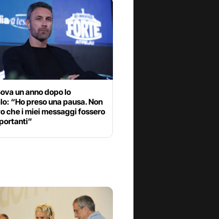
Bova un anno dopo lo
lo: “Ho preso una pausa. Non
o che i miei messaggi fossero
portanti”