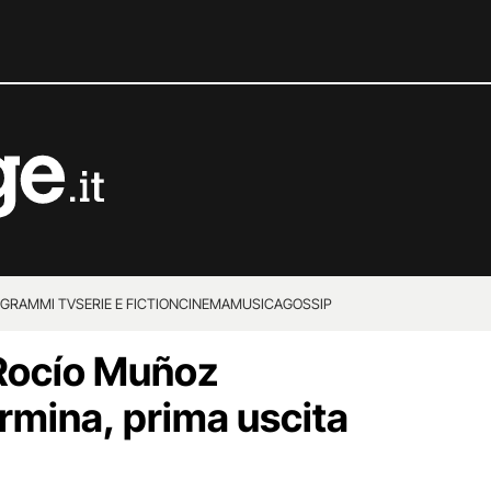
GRAMMI TV
SERIE E FICTION
CINEMA
MUSICA
GOSSIP
 Rocío Muñoz
rmina, prima uscita