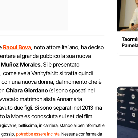
Taormin
Pamela
ne
Raoul Bova
, noto attore italiano, ha deciso
esentare al grande pubblico la sua nuova
o Muñoz Morales
. Si è presentato
me svela Vanityfair.it: si tratta quindi
ica con una nuova donna, dal momento che è
con
Chiara Giordano
(si sono sposati nel
l'avvocato matrimonialista Annamaria
avuto due figli. Si sono separati nel 2013 ma
to la Morales conosciuta sul set del film
 giovane, bellissima, in carriera, stando ai beninformati e
di gossip,
potrebbe essere incinta
. Nessuna conferma da