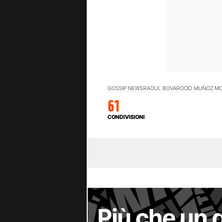
GOSSIP NEWS
RAOUL BOVA
ROCÍO MUÑOZ M
61
CONDIVISIONI
Più che un 