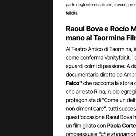
parte degli interessati che, invece, pr
felicità.
Raoul Bova e Rocío 
mano al Taormina Fil
Al Teatro Antico di Taormina, 
come conferma Vanityfair.it, i
sguardi colmi di passione. A dis
documentario diretto da Ambr
Falco"
che racconta la storia 
che arrestò Riina; ruolo egreg
protagonista di "Come un del
non dimenticare", tutti success
quest'occasione Raoul Bova h
un film girato con
Paola Corte
omosessuale
"che si innamora