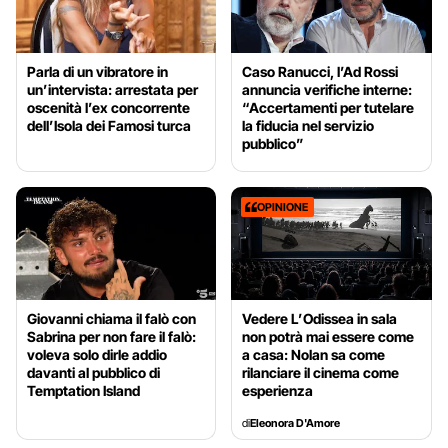
Parla di un vibratore in
Caso Ranucci, l’Ad Rossi
un’intervista: arrestata per
annuncia verifiche interne:
oscenità l’ex concorrente
“Accertamenti per tutelare
dell’Isola dei Famosi turca
la fiducia nel servizio
pubblico”
OPINIONE
Giovanni chiama il falò con
Vedere L’Odissea in sala
Sabrina per non fare il falò:
non potrà mai essere come
voleva solo dirle addio
a casa: Nolan sa come
davanti al pubblico di
rilanciare il cinema come
Temptation Island
esperienza
di
Eleonora D'Amore