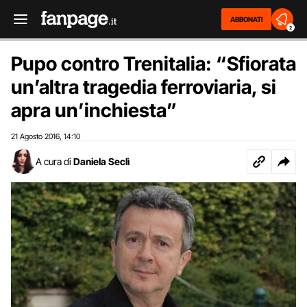
ABBONATI
2
Pupo contro Trenitalia: “Sfiorata
un’altra tragedia ferroviaria, si
apra un’inchiesta”
21 Agosto 2016
14:10
,
A cura di
Daniela Seclì