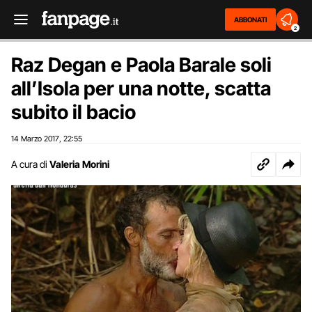
ABBONATI
2
Raz Degan e Paola Barale soli
all’Isola per una notte, scatta
subito il bacio
14 Marzo 2017
22:55
,
A cura di
Valeria Morini