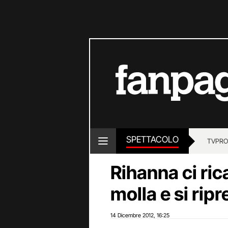
SPETTACOLO
TV
PRO
Rihanna ci ric
molla e si ri
14 Dicembre 2012
16:25
,