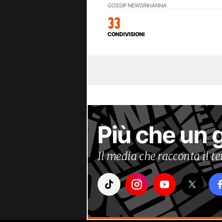
GOSSIP NEWS
RIHANNA
33
CONDIVISIONI
Più che un 
Il media che racconta il 