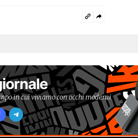
giornale
tempo in cui viviamo con occhi moderni