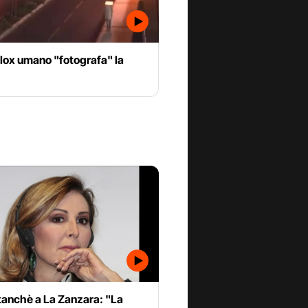
lox umano "fotografa" la
tanchè a La Zanzara: "La