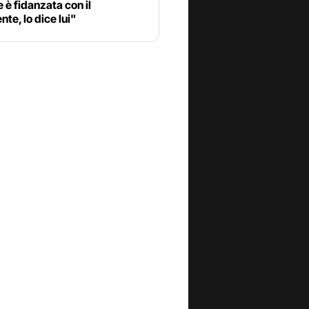
 è fidanzata con il
nte, lo dice lui"