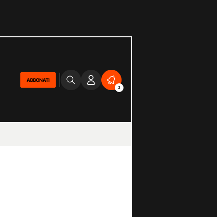
ABBONATI
2