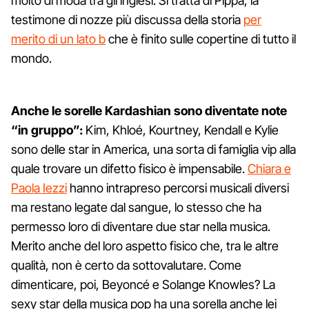
molto di moda tra gli inglesi. Si tratta di Pippa, la
testimone di nozze più discussa della storia
per
merito di un lato b
che è finito sulle copertine di tutto il
mondo.
Anche le sorelle Kardashian sono diventate note
“in gruppo”:
Kim, Khloé, Kourtney, Kendall e Kylie
sono delle star in America, una sorta di famiglia vip alla
quale trovare un difetto fisico è impensabile.
Chiara e
Paola Iezzi
hanno intrapreso percorsi musicali diversi
ma restano legate dal sangue, lo stesso che ha
permesso loro di diventare due star nella musica.
Merito anche del loro aspetto fisico che, tra le altre
qualità, non è certo da sottovalutare. Come
dimenticare, poi, Beyoncé e Solange Knowles? La
sexy star della musica pop ha una sorella anche lei