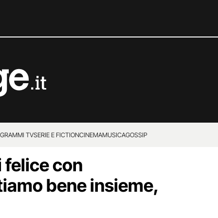
GRAMMI TV
SERIE E FICTION
CINEMA
MUSICA
GOSSIP
felice con
tiamo bene insieme,