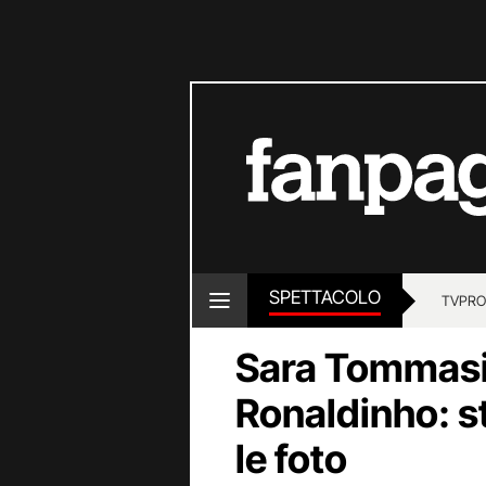
SPETTACOLO
TV
PRO
Sara Tommasi 
Ronaldinho: s
le foto