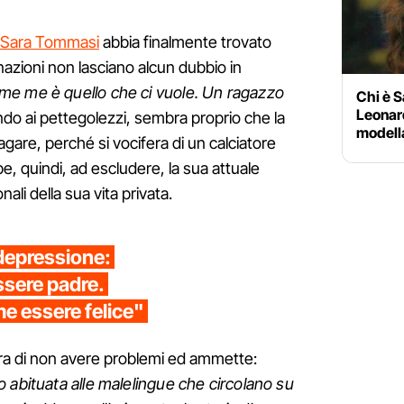
Sara Tommasi
abbia finalmente trovato
nazioni non lasciano alcun dubbio in
e me è quello che ci vuole. Un ragazzo
Chi è S
Leonard
ndo ai pettegolezzi, sembra proprio che la
modella
agare, perché si vocifera di un calciatore
, quindi, ad escludere, la sua attuale
li della sua vita privata.
depressione:
ssere padre.
e essere felice"
a di non avere problemi ed ammette:
o abituata alle malelingue che circolano su