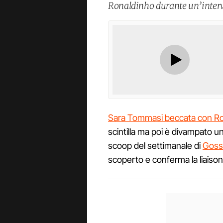
Ronaldinho durante un’intervis
Sara Tommasi beccata con Ro
scintilla ma poi è divampato u
scoop del settimanale di
Goss
scoperto e conferma la liaison c