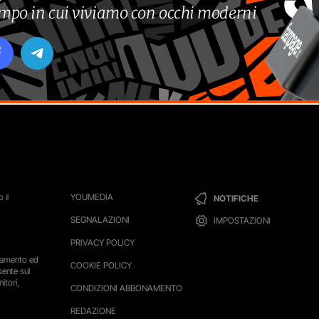
tempo in cui viviamo con occhi moderni
 il
YOUMEDIA
NOTIFICHE
SEGNALAZIONI
IMPOSTAZIONI
PRIVACY POLICY
ttamento ed
COOKIE POLICY
sente sul
itori,
CONDIZIONI ABBONAMENTO
REDAZIONE