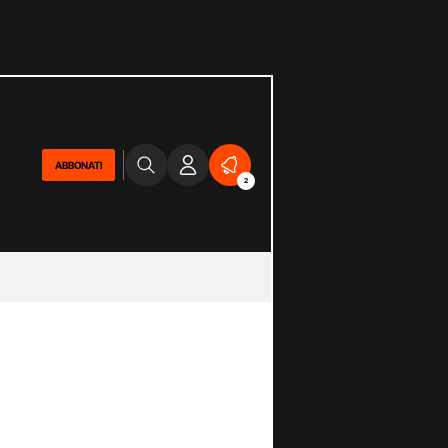
ABBONATI
2