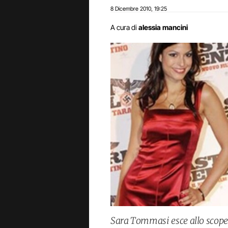
8 Dicembre 2010
19:25
,
A cura di
alessia mancini
Sara Tommasi esce allo scoper