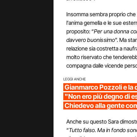
Insomma sembra proprio che
l'anima gemella e le sue ester
proposito: “
Per una donna com
davvero buonissimo
”. Ma sta
relazione sia costretta a naufr
molto riservato che tenderebbe
compagna dalle vicende persona
LEGGI ANCHE
Gianmarco Pozzoli e la 
"Non ero più degno di e
Chiedevo alla gente com
Anche su questo Sara dimostr
“
Tutto falso. Ma in fondo son