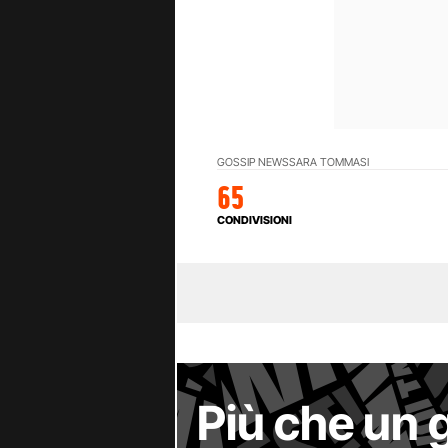
GOSSIP NEWS
SARA TOMMASI
65
CONDIVISIONI
Più che un 