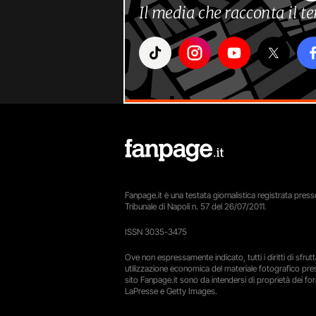
Il media che racconta il 
Fanpage.it è una testata giornalistica registrata presso
Tribunale di Napoli n. 57 del 26/07/2011.
ISSN 3035-3475
Ove non espressamente indicato, tutti i diritti di sfru
utilizzazione economica del materiale fotografico pre
sito Fanpage.it sono da intendersi di proprietà dei forn
LaPresse e Getty Images.