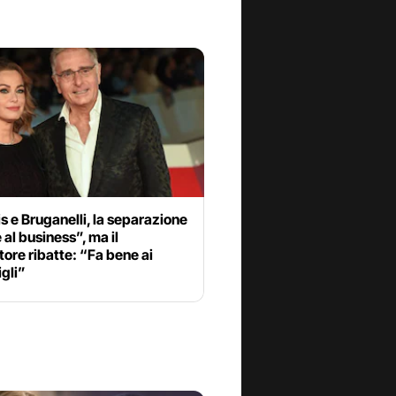
s e Bruganelli, la separazione
 al business”, ma il
ore ribatte: “Fa bene ai
igli”