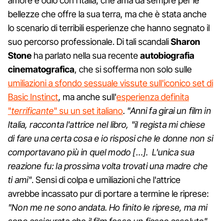
amore e odio con l'Italia, che ama da sempre per le
bellezze che offre la sua terra, ma che è stata anche
lo scenario di terribili esperienze che hanno segnato il
suo percorso professionale. Di tali scandali
Sharon
Stone
ha parlato nella sua recente
autobiografia
cinematografica
, che si sofferma non solo sulle
umiliazioni a sfondo sessuale vissute sull'iconico set di
Basic Instinct
, ma anche sull'
esperienza definita
"
terrificante
" su un set italiano
.
"Anni fa girai un film in
Italia, racconta l'attrice nel libro, "il regista mi chiese
di fare una certa cosa e io risposi che le donne non si
comportavano più in quel modo […]. L'unica sua
reazione fu: la prossima volta trovati una madre che
ti ami"
. Sensi di colpa e umiliazioni che l'attrice
avrebbe incassato pur di portare a termine le riprese:
"Non me ne sono andata. Ho finito le riprese, ma mi