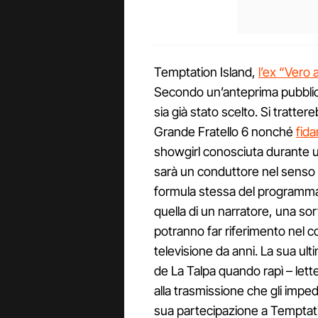
Temptation Island,
l’ex “Vero
Secondo un’anteprima pubblica
sia già stato scelto. Si tratter
Grande Fratello 6 nonché
fid
showgirl conosciuta durante u
sarà un conduttore nel senso 
formula stessa del programma 
quella di un narratore, una sor
potranno far riferimento nel co
televisione da anni. La sua ult
de La Talpa quando rapì – lett
alla trasmissione che gli impedi
sua partecipazione a Temptatio