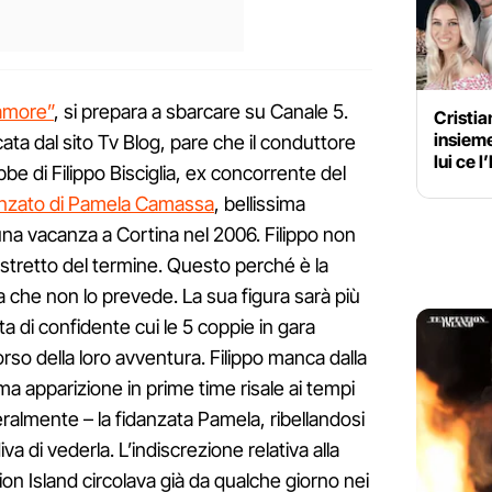
 amore”
, si prepara a sbarcare su Canale 5.
Cristia
insiem
ta dal sito Tv Blog, pare che il conduttore
lui ce l
ebbe di Filippo Bisciglia, ex concorrente del
anzato di Pamela Camassa
, bellissima
na vacanza a Cortina nel 2006. Filippo non
stretto del termine. Questo perché è la
che non lo prevede. La sua figura sarà più
ta di confidente cui le 5 coppie in gara
rso della loro avventura. Filippo manca dalla
ima apparizione in prime time risale ai tempi
eralmente – la fidanzata Pamela, ribellandosi
va di vederla. L’indiscrezione relativa alla
n Island circolava già da qualche giorno nei