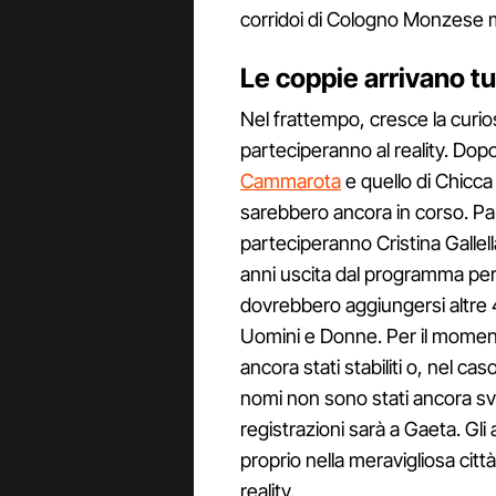
corridoi di Cologno Monzese 
Le coppie arrivano t
Nel frattempo, cresce la curios
parteciperanno al reality. Dop
Cammarota
e quello di Chicca
sarebbero ancora in corso. Pa
parteciperanno Cristina Gallell
anni uscita dal programma per g
dovrebbero aggiungersi altre 4
Uomini e Donne. Per il moment
ancora stati stabiliti o, nel ca
nomi non sono stati ancora svel
registrazioni sarà a Gaeta. Gl
proprio nella meravigliosa città
reality.