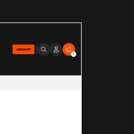
ABBONATI
2