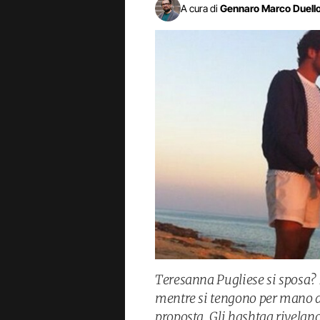
A cura di
Gennaro Marco Duell
Teresanna Pugliese si sposa?
mentre si tengono per mano a
proposta. Gli hashtag rivelano: