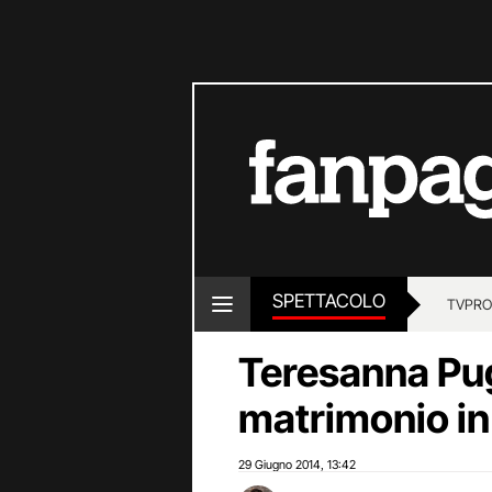
SPETTACOLO
TV
PRO
Teresanna Pug
matrimonio in
29 Giugno 2014
13:42
,