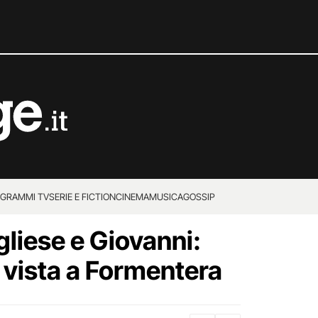
GRAMMI TV
SERIE E FICTION
CINEMA
MUSICA
GOSSIP
liese e Giovanni:
 vista a Formentera