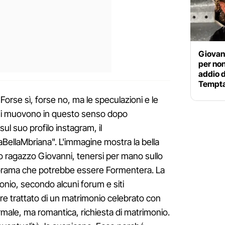
Giovann
per non 
addio d
Tempta
Forse sì, forse no, ma le speculazioni e le
 si muovono in questo senso dopo
ul suo profilo instagram, il
BellaMbriana". L'immagine mostra la bella
o ragazzo Giovanni, tenersi per mano sullo
orama che potrebbe essere Formentera. La
monio, secondo alcuni forum e siti
ere trattato di un matrimonio celebrato con
rmale, ma romantica, richiesta di matrimonio.