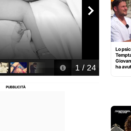
Lo psic
Tempta
Giovan
ha avu