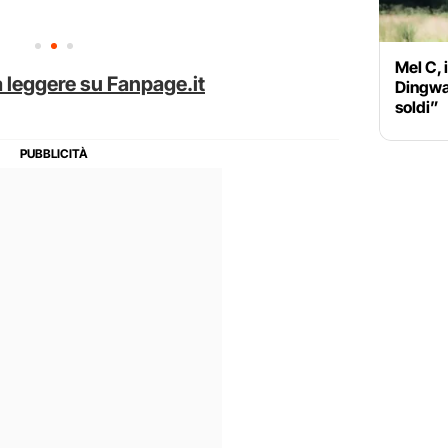
Mel C, 
 leggere su Fanpage.it
Dingwal
soldi”