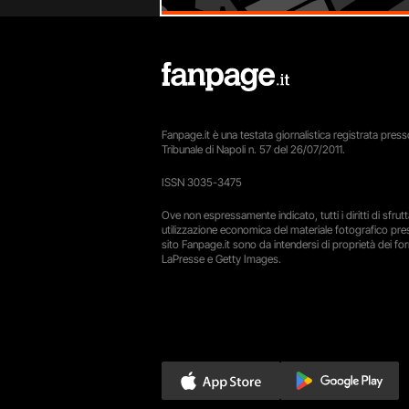
Fanpage.it è una testata giornalistica registrata presso
Tribunale di Napoli n. 57 del 26/07/2011.
ISSN 3035-3475
Ove non espressamente indicato, tutti i diritti di sfru
utilizzazione economica del materiale fotografico pre
sito Fanpage.it sono da intendersi di proprietà dei forn
LaPresse e Getty Images.