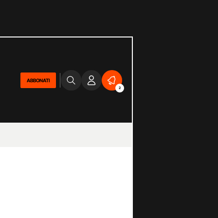
ABBONATI
2