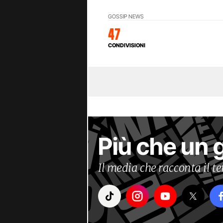
GOSSIP NEWS
47
CONDIVISIONI
Più che un 
Il media che racconta il 