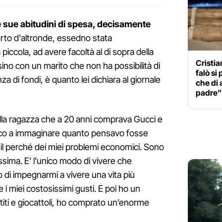
 sue abitudini di spesa, decisamente
orto d'altronde, essedno stata
piccola, ad avere facoltà al di sopra della
Cristia
sino con un marito che non ha possibilità di
falò si 
 di fondi, è quanto lei dichiara al giornale
che di 
padre”
lla ragazza che a 20 anni comprava Gucci e
esco a immaginare quanto pensavo fosse
il perché dei miei problemi economici. Sono
issima. E' l'unico modo di vivere che
di impegnarmi a vivere una vita più
i miei costosissimi gusti. E poi ho un
titi e giocattoli, ho comprato un’enorme