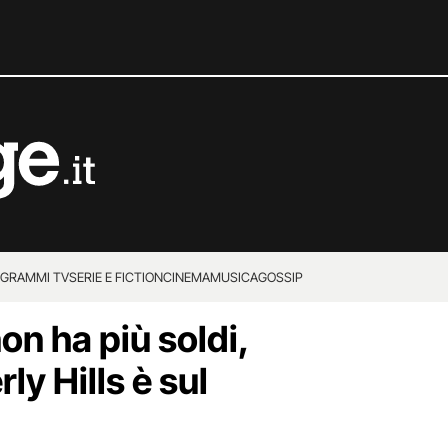
GRAMMI TV
SERIE E FICTION
CINEMA
MUSICA
GOSSIP
non ha più soldi,
ly Hills è sul