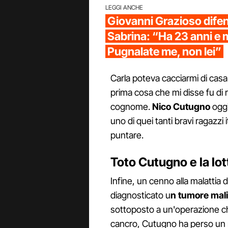
LEGGI ANCHE
Giovanni Grazioso difen
Sabrina: “Ha 23 anni e m
Pugnalate me, non lei”
Carla poteva cacciarmi di casa 
prima cosa che mi disse fu di ri
cognome.
Nico Cutugno
oggi
uno di quei tanti bravi ragazzi 
puntare.
Toto Cutugno e la lot
Infine, un cenno alla malattia d
diagnosticato u
n tumore mali
sottoposto a un'operazione chir
cancro, Cutugno ha perso un 