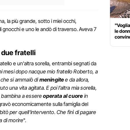
a, la più grande, sotto i miei occhi,
"Vogli
i gnocchi e uno le andò di traverso. Aveva 7
le donn
convin
 due fratelli
ello e un'altra sorella, entrambi segnati da
i mesi dopo nacque mio fratello Roberto, a
, che si ammalò di
meningite
e da allora,
o una vita agitata. E poi l’altra mia sorella,
a bambina a essere
operata al cuore
in
 gravò economicamente sulla famiglia del
bitò per quell'intervento. Che finì di pagare
a di morire
".