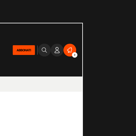
ABBONATI
2