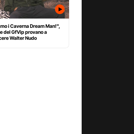
amo i Caverna Dream Man!",
e del GfVip provano a
cere Walter Nudo