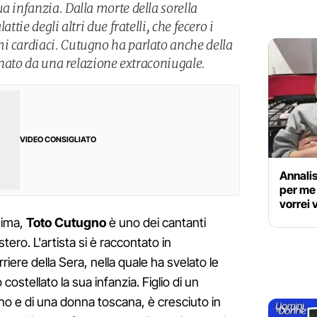
a infanzia. Dalla morte della sorella
attie degli altri due fratelli, che fecero i
i cardiaci. Cutugno ha parlato anche della
o nato da una relazione extraconiugale.
VIDEO CONSIGLIATO
Annalis
per me 
vorrei
sima,
Toto Cutugno
è uno dei cantanti
'estero. L'artista si è raccontato in
riere della Sera, nella quale ha svelato le
stellato la sua infanzia. Figlio di un
liano e di una donna toscana, è cresciuto in