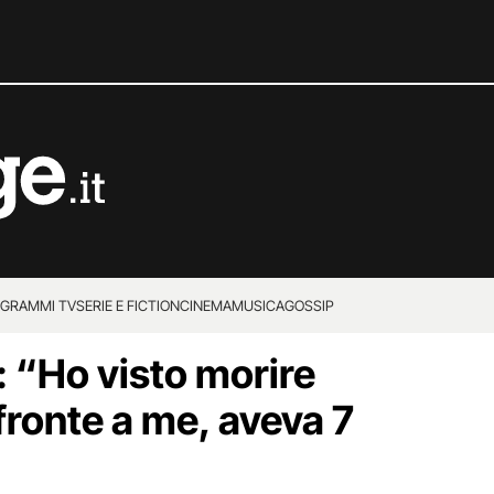
GRAMMI TV
SERIE E FICTION
CINEMA
MUSICA
GOSSIP
 “Ho visto morire
 fronte a me, aveva 7