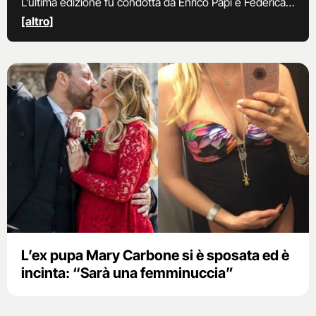
L’ultima edizione fu condotta da Enrico Papi e Federica
Panicucci, stavolta ad affiancare Papi è Paola Barale. Lo
[altro]
show durerà oltre 2 mesi, durante i quali ne vedremo
delle belle!
L’ex pupa Mary Carbone si è sposata ed è
incinta: “Sarà una femminuccia”