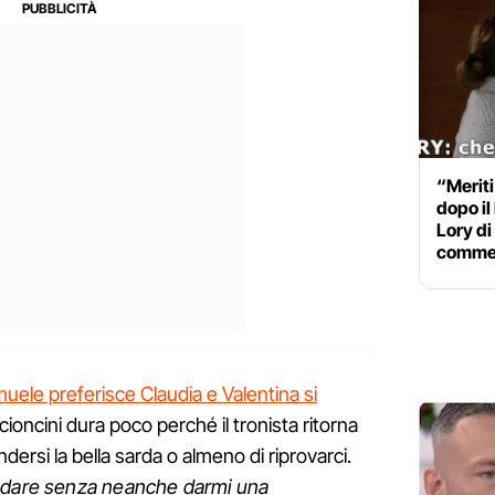
“Meriti
dopo il 
Lory di
comme
uele preferisce Claudia e Valentina si
ccioncini dura poco perché il tronista ritorna
ndersi la bella sarda o almeno di riprovarci.
andare senza neanche darmi una