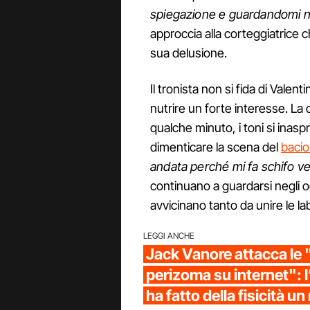
spiegazione e guardandomi ne
approccia alla corteggiatrice c
sua delusione.
Il tronista non si fida di Valen
nutrire un forte interesse. La 
qualche minuto, i toni si inas
dimenticare la scena del
bacio
andata perché mi fa schifo ve
continuano a guardarsi negli o
avvicinano tanto da unire le lab
LEGGI ANCHE
Jack Vanore attacca le 
perizoma su internet": l’
ha fatto della fisicità u