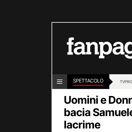
SPETTACOLO
TV
PRO
Uomini e Donn
bacia Samuele
lacrime