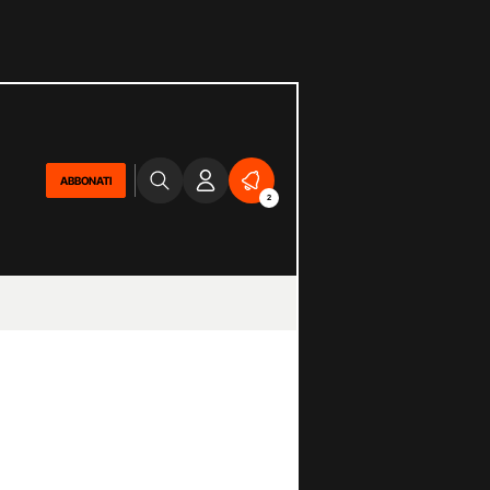
ABBONATI
2