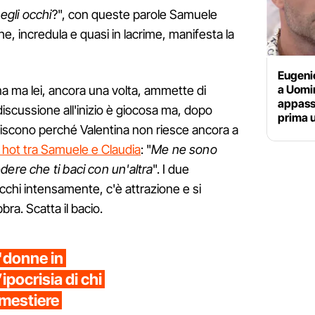
gli occhi
?", con queste parole Samuele
he, incredula e quasi in lacrime, manifesta la
Eugeni
a Uomi
tina ma lei, ancora una volta, ammette di
appassi
discussione all'inizio è giocosa ma, dopo
prima 
priscono perché Valentina non riesce ancora a
 hot tra Samuele e Claudia
: "
Me ne sono
dere che ti baci con un'altra
". I due
cchi intensamente, c'è attrazione e si
bra. Scatta il bacio.
"donne in
ipocrisia di chi
n mestiere