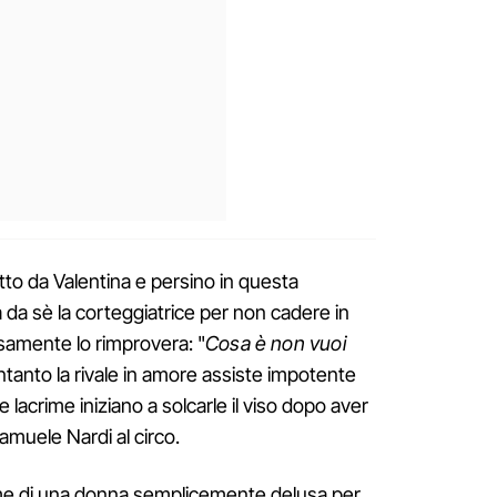
to da Valentina e persino in questa
da sè la corteggiatrice per non cadere in
samente lo rimprovera: "
Cosa è non vuoi
Intanto la rivale in amore assiste impotente
me lacrime iniziano a solcarle il viso dopo aver
amuele Nardi al circo.
me di una donna semplicemente delusa per