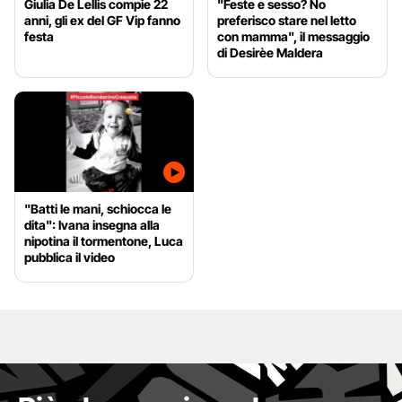
Giulia De Lellis compie 22
"Feste e sesso? No
anni, gli ex del GF Vip fanno
preferisco stare nel letto
festa
con mamma", il messaggio
di Desirèe Maldera
"Batti le mani, schiocca le
dita": Ivana insegna alla
nipotina il tormentone, Luca
pubblica il video