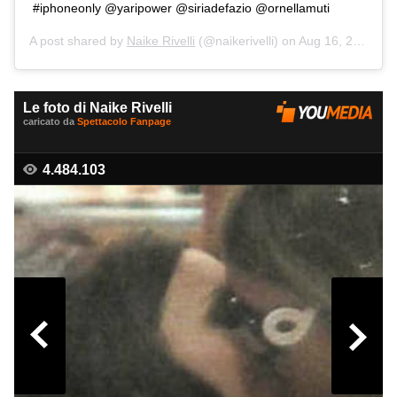
#iphoneonly @yaripower @siriadefazio @ornellamuti
A post shared by
Naike Rivelli
(@naikerivelli) on
Aug 16, 2015 at 4:20am PDT