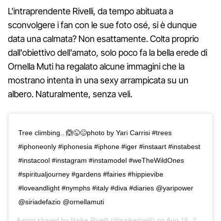
L'intraprendente Rivelli, da tempo abituata a
sconvolgere i fan con le sue foto osé, si è dunque
data una calmata? Non esattamente. Colta proprio
dall'obiettivo dell'amato, solo poco fa la bella erede di
Ornella Muti ha regalato alcune immagini che la
mostrano intenta in una sexy arrampicata su un
albero. Naturalmente, senza veli.
Tree climbing.. 🙆😜😊photo by Yari Carrisi #trees
#iphoneonly #iphonesia #iphone #iger #instaart #instabest
#instacool #instagram #instamodel #weTheWildOnes
#spiritualjourney #gardens #fairies #hippievibe
#loveandlight #nymphs #italy #diva #diaries @yaripower
@siriadefazio @ornellamuti
A post shared by
Naike Rivelli
(@naikerivelli) on
Aug 16, 2015 at 4:22am PDT