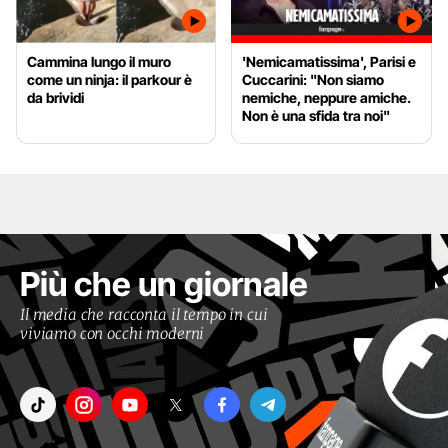
Cammina lungo il muro
'Nemicamatissima', Parisi e
come un ninja: il parkour è
Cuccarini: "Non siamo
da brividi
nemiche, neppure amiche.
Non è una sfida tra noi"
Più che un giornale
Il media che racconta il tempo in cui
viviamo con occhi moderni