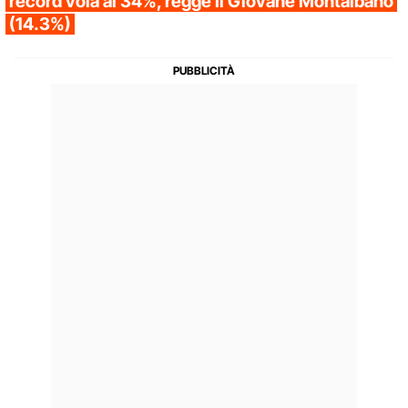
record vola al 34%, regge Il Giovane Montalbano
(14.3%)