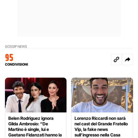
GOSSIP NEWS
95
CONDIVISIONI
Belen Rodriguez ignora
Lorenzo Riccardi non sarà
Gilda Ambrosio: “De
nel cast del Grande Fratello
Martino è single, lui e
Vip, la fake news
Gaetano Fidanzati hanno la
sull’ingresso nella Casa