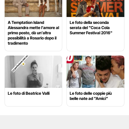
A Temptation Island
Le foto della seconda
Alessandra mette l’amore al
serata del "Coca Cola
primo posto, dà un’altra
Summer Festival 2016"
possibilità a Rosario dopo il
tradimento
Le foto di Beatrice Valli
Le foto delle coppie più
belle nate ad "Amici"