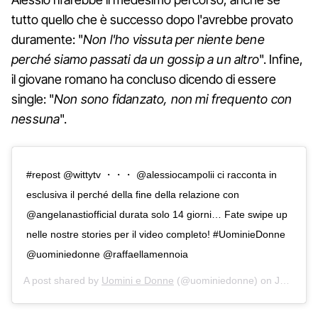
tutto quello che è successo dopo l'avrebbe provato
duramente: "
Non l'ho vissuta per niente bene
perché siamo passati da un gossip a un altro
". Infine,
il giovane romano ha concluso dicendo di essere
single: "
Non sono fidanzato, non mi frequento con
nessuna
".
#repost @wittytv ・・・ @alessiocampolii ci racconta in
esclusiva il perché della fine della relazione con
@angelanastiofficial durata solo 14 giorni… Fate swipe up
nelle nostre stories per il video completo! #UominieDonne
@uominiedonne @raffaellamennoia
A post shared by
Uomini e Donne
(@uominiedonne) on
Jul 26, 2019 at 5:45am PDT