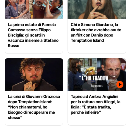
La prima estate di Pamela
Chi è Simona Giordano, la
Camassa senza Filippo
tiktoker che avrebbe avuto
Bisciglia: gli scatti in
un flirt con Danilo dopo
vacanza insieme a Stefano
Temptation Island
Russo
La crisi di Giovanni Grazioso
Tapiro ad Ambra Angiolini
dopo Temptation Island:
per la rottura con Allegri, la
“Non chiamatemi, ho
figlia: “È stata tradita,
bisogno di recuperare me
perché infierire”
stesso”