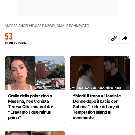
ANDREA ANGELINI
GOSSIP NEWS
UOMINI E DONNE
VIDEO
53
CONDIVISIONI
Crollo della palazzina a
“Meriti il trono a Uomini e
Messina, l’ex tronista
Donne dopo il bacio con
Teresa Cilia miracolata:
Sabrina”, il like di Lory di
“Eravamo lì due minuti
Temptation Island al
prima”
commento