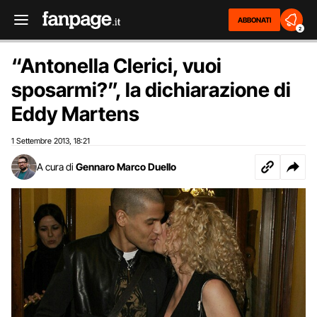
ABBONATI
2
“Antonella Clerici, vuoi
sposarmi?”, la dichiarazione di
Eddy Martens
1 Settembre 2013
18:21
,
A cura di
Gennaro Marco Duello