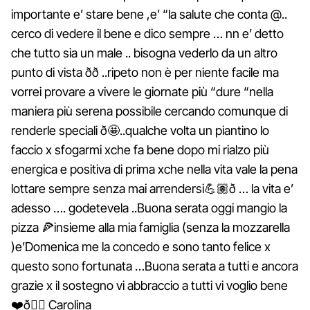
importante e’ stare bene ,e’ “la salute che conta @..
cerco di vedere il bene e dico sempre … nn e’ detto
che tutto sia un male .. bisogna vederlo da un altro
punto di vista ðð ..ripeto non è per niente facile ma
vorrei provare a vivere le giornate più “dure “nella
maniera più serena possibile cercando comunque di
renderle speciali ð🤩..qualche volta un piantino lo
faccio x sfogarmi xche fa bene dopo mi rialzo più
energica e positiva di prima xche nella vita vale la pena
lottare sempre senza mai arrendersi💪🏽ð … la vita e’
adesso …. godetevela ..Buona serata oggi mangio la
pizza 🍕insieme alla mia famiglia (senza la mozzarella
)e’Domenica me la concedo e sono tanto felice x
questo sono fortunata …Buona serata a tutti e ancora
grazie x il sostegno vi abbraccio a tutti vi voglio bene
❤️ð🏽 Carolina