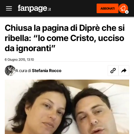
ABBONATI
2
Chiusa la pagina di Diprè che si
ribella: “Io come Cristo, ucciso
da ignoranti”
6 Giugno 2015
13:10
,
A cura di
Stefania Rocco