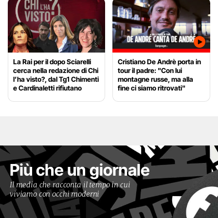
La Rai per il dopo Sciarelli
Cristiano De Andrè porta in
cerca nella redazione di Chi
tour il padre: "Con lui
l’ha visto?, dal Tg1 Chimenti
montagne russe, ma alla
e Cardinaletti rifiutano
fine ci siamo ritrovati"
Più che un giornale
Il media che racconta il tempo in cui
viviamo con occhi moderni