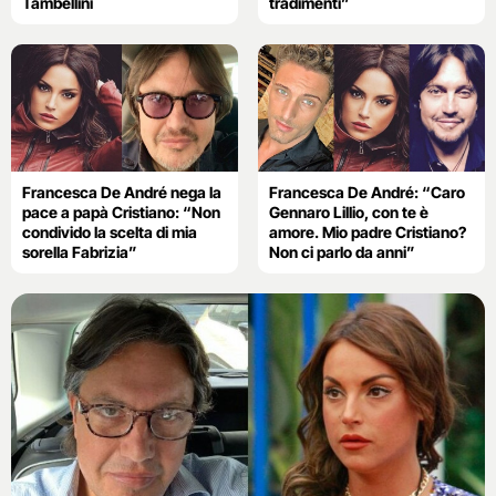
Tambellini
tradimenti”
Francesca De André nega la
Francesca De André: “Caro
pace a papà Cristiano: “Non
Gennaro Lillio, con te è
condivido la scelta di mia
amore. Mio padre Cristiano?
sorella Fabrizia”
Non ci parlo da anni”