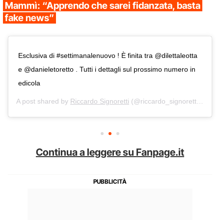
Mammì: “Apprendo che sarei fidanzata, basta
fake news”
Esclusiva di #settimanalenuovo ! È finita tra @dilettaleotta
e @danieletoretto . Tutti i dettagli sul prossimo numero in
edicola
A post shared by
Riccardo Signoretti
(@riccardo_signoretti) on
Ju
Continua a leggere su Fanpage.it