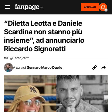
ABBONATI
2
“Diletta Leotta e Daniele
Scardina non stanno più
insieme”, ad annunciarlo
Riccardo Signoretti
16 Luglio 2020
08:25
,
A cura di
Gennaro Marco Duello