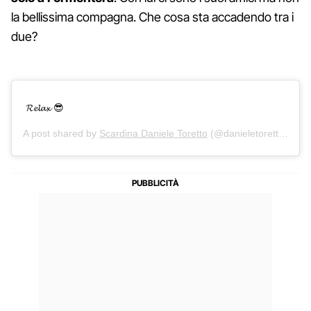
la bellissima compagna. Che cosa sta accadendo tra i
due?
𝓡𝓮𝓵𝓪𝔁 😎
A post shared by
Scardina Daniele Toretto
(@danieletoretto) on
J