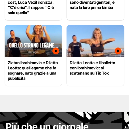
cost, Luca Vezil ironizza:
sono diventati genitori, è
“C’è crisi”. Il rapper: “C’è
nata la loro prima bimba
solo quello”
Zlatan Ibrahimovic e Diletta
Diletta Leotta e il balletto
Leotta: quel legame che fa
con Ibrahimovic: si
sognare, nato grazie a una
scatenano su Tik Tok
pubblicità
Più che un giornale