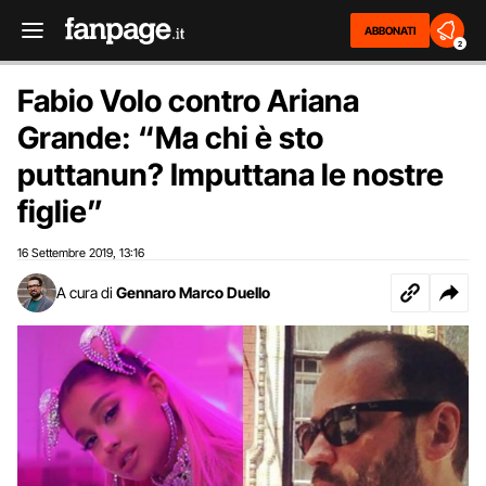
ABBONATI
2
Fabio Volo contro Ariana
Grande: “Ma chi è sto
puttanun? Imputtana le nostre
figlie”
16 Settembre 2019
13:16
,
A cura di
Gennaro Marco Duello