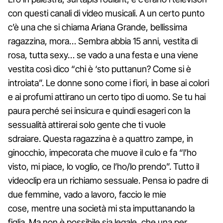
con questi canali di video musicali. A un certo punto
c’è una che si chiama Ariana Grande, bellissima
ragazzina, mora… Sembra abbia 15 anni, vestita di
rosa, tutta sexy… se vado a una festa e una viene
vestita così dico “chi è ‘sto puttanun? Come si è
introiata”. Le donne sono come i fiori, in base ai colori
e ai profumi attirano un certo tipo di uomo. Se tu hai
paura perché sei insicura e quindi esageri con la
sessualità attirerai solo gente che ti vuole
sdraiare. Questa ragazzina è a quattro zampe, in
ginocchio, impecorata che muove il culo e fa “l’ho
visto, mi piace, lo voglio, ce l’ho/lo prendo”. Tutto il
videoclip era un richiamo sessuale. Pensa io padre di
due femmine, vado a lavoro, faccio le mie
cose, mentre una società mi sta imputtanando la
figlia. Ma non è possibile sia legale, che una per