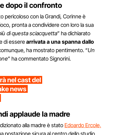
e dopo il confronto
to pericoloso con la Grandi, Corinne è
ioco, pronta a condividere con loro la sua
più di questa sciacquetta
” ha dichiarato
e di essere
arrivata a una spanna dallo
 comunque, ha mostrato pentimento. “
Un
ione
” ha commentato Signorini.
à nel cast del
fake news
randi applaude la madre
ndizionato alla madre è stato
Edoardo Ercole,
sua postazione sicura al centro dello studio