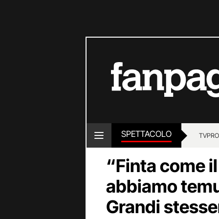
SPETTACOLO
TV
PRO
“Finta come i
abbiamo temut
Grandi stesse