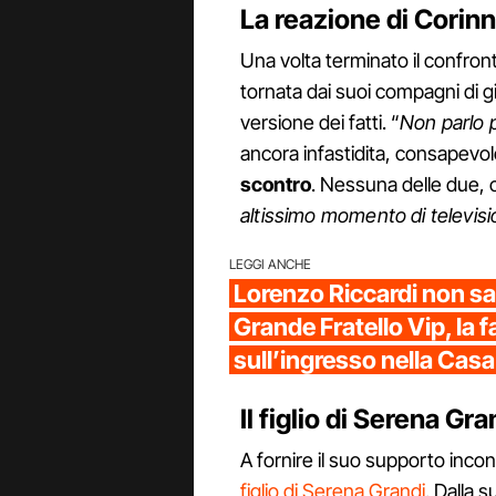
La reazione di Corinn
Una volta terminato il confron
tornata dai suoi compagni di g
versione dei fatti. “
Non parlo 
ancora infastidita, consapevol
scontro
. Nessuna delle due,
altissimo momento di televis
LEGGI ANCHE
Lorenzo Riccardi non sar
Grande Fratello Vip, la 
sull’ingresso nella Casa
Il figlio di Serena G
A fornire il suo supporto inco
figlio di Serena Grandi
. Dalla 