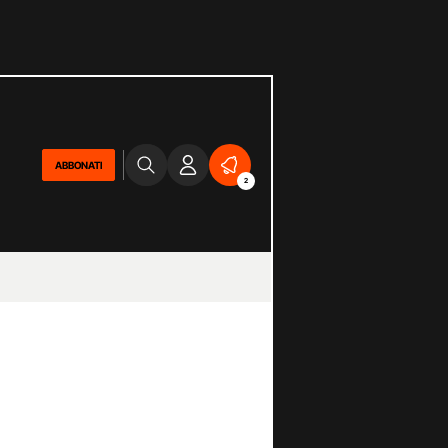
ABBONATI
2