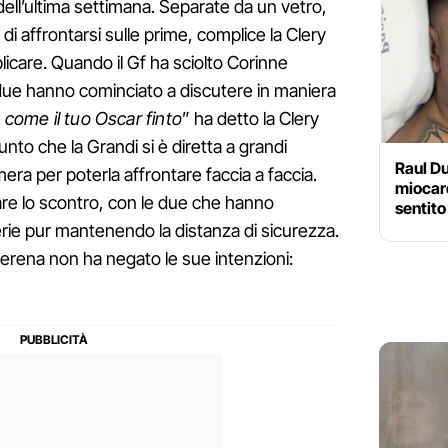
o dell’ultima settimana. Separate da un vetro,
 affrontarsi sulle prime, complice la Clery
plicare. Quando il Gf ha sciolto Corinne
le due hanno cominciato a discutere in maniera
a come il tuo Oscar finto
” ha detto la Clery
punto che la Grandi si è diretta a grandi
Raul Du
mera per poterla affrontare faccia a faccia.
miocar
tare lo scontro, con le due che hanno
sentito
erie pur mantenendo la distanza di sicurezza.
 Serena non ha negato le sue intenzioni: