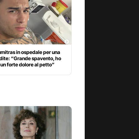
mitras in ospedale per una
dite: “Grande spavento, ho
 un forte dolore al petto”