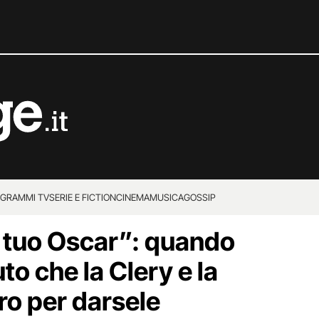
GRAMMI TV
SERIE E FICTION
CINEMA
MUSICA
GOSSIP
l tuo Oscar”: quando
o che la Clery e la
ro per darsele