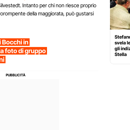
 Silvestedt. Intanto per chi non riesce proprio
prorompente della maggiorata, può gustarsi
Stefano
 Bocchi in
svela l
gli ind
 la foto di gruppo
Stella
ni