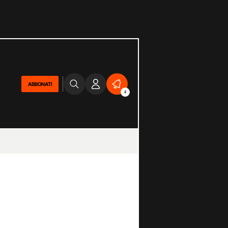
ABBONATI
2