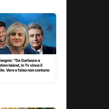
isogno: “Da Garlasco a
ion Island, in Tv vince il
ile. Vero e falso non contano