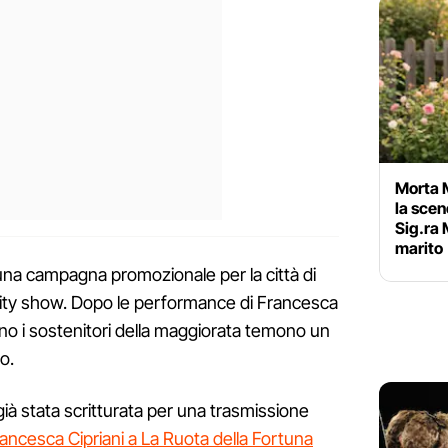
Morta M
la scen
Sig.ra 
marito
i una campagna promozionale per la città di
lity show. Dopo le performance di Francesca
ino i sostenitori della maggiorata temono un
o.
già stata scritturata per una trasmissione
ancesca Cipriani a La Ruota della Fortuna