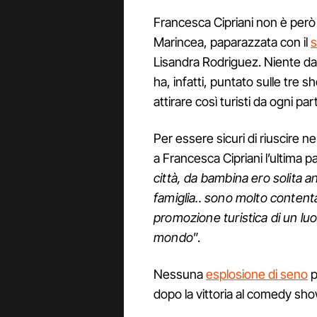
Francesca Cipriani non è però 
Marincea, paparazzata con il
s
Lisandra Rodriguez. Niente da f
ha, infatti, puntato sulle tre 
attirare così turisti da ogni part
Per essere sicuri di riuscire ne
a Francesca Cipriani l’ultima pa
città, da bambina ero solita a
famiglia.. sono molto content
promozione turistica di un luog
mondo
”.
Nessuna
esplosione di seno
p
dopo la vittoria al comedy sho