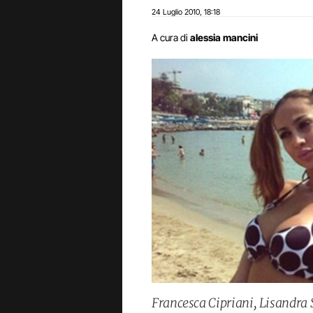
24 Luglio 2010
18:18
,
A cura di
alessia mancini
Francesca Cipriani, Lisandra S