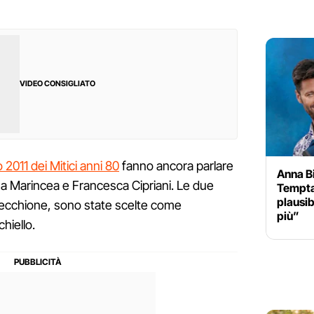
VIDEO CONSIGLIATO
 2011 dei Mitici anni 80
fanno ancora parlare
Anna B
ina Marincea e Francesca Cipriani. Le due
Temptat
plausib
secchione, sono state scelte come
più”
hiello.