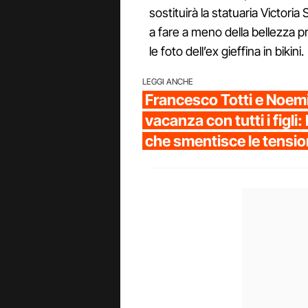
sostituirà la statuaria Victoria
a fare a meno della bellezza 
le foto dell’ex gieffina in bikini.
LEGGI ANCHE
Francesco Totti e Noemi
vacanza con tutti i figli:
che smentisce le tensio