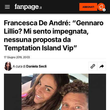
ABBONATI
2
Francesca De André: “Gennaro
Lillio? Mi sento impegnata,
nessuna proposta da
Temptation Island Vip”
17 Giugno 2019
20:03
,
A cura di
Daniela Seclì