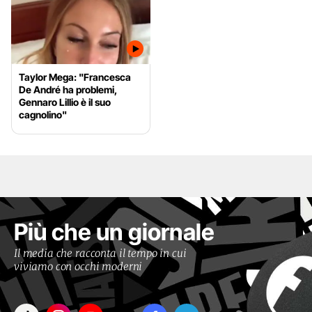
Taylor Mega: "Francesca
De André ha problemi,
Gennaro Lillio è il suo
cagnolino"
Più che un giornale
Il media che racconta il tempo in cui
viviamo con occhi moderni