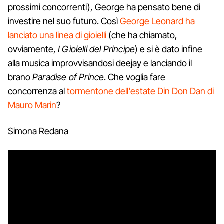
prossimi concorrenti), George ha pensato bene di
investire nel suo futuro. Così
George Leonard ha
lanciato una linea di gioielli
(che ha chiamato,
ovviamente,
I Gioielli del Principe
) e si è dato infine
alla musica improvvisandosi deejay e lanciando il
brano
Paradise of Prince
. Che voglia fare
concorrenza al
tormentone dell'estate Din Don Dan di
Mauro Marin
?
Simona Redana