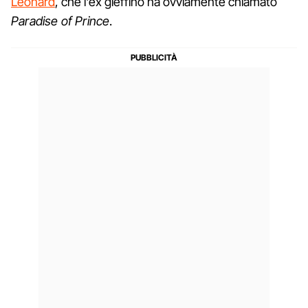
Leonard
, che l'ex gieffino ha ovviamente chiamato
Paradise of Prince
.