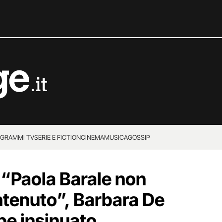
GRAMMI TV
SERIE E FICTION
CINEMA
MUSICA
GOSSIP
 “Paola Barale non
tenuto”, Barbara De
be insinuato