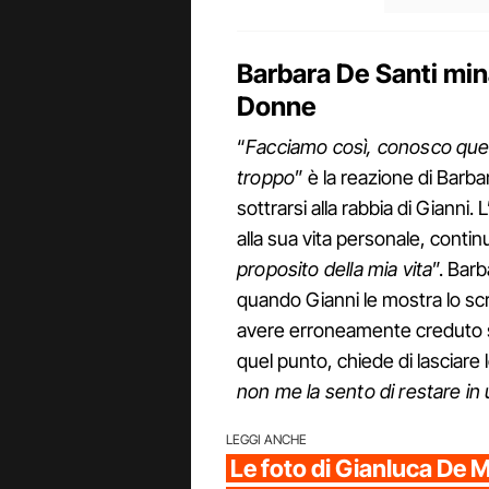
Barbara De Santi mina
Donne
“
Facciamo così, conosco que
troppo
” è la reazione di Barb
sottrarsi alla rabbia di Gianni. 
alla sua vita personale, contin
proposito della mia vita
”. Bar
quando Gianni le mostra lo sc
avere erroneamente creduto si
quel punto, chiede di lasciare l
non me la sento di restare in
LEGGI ANCHE
Le foto di Gianluca De M