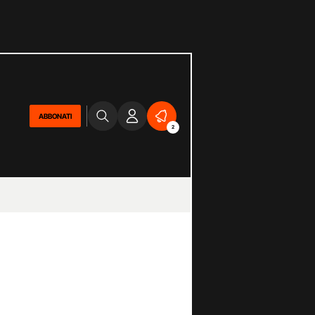
ABBONATI
2