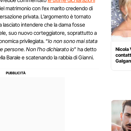
, avrebbe commentato
le ultime dichiarazioni
el matrimonio con l’ex marito credendo di
ersazione privata. L’argomento è tornato
a lasciato intendere che la dama fosse
le, suo nuovo corteggiatore, soprattutto a
nomica privilegiata. “
Io non sono mai stata
Nicola 
e persone. Non l’ho dichiarato io
” ha detto
contat
ella Barale e scatenando la rabbia di Gianni.
Galgani