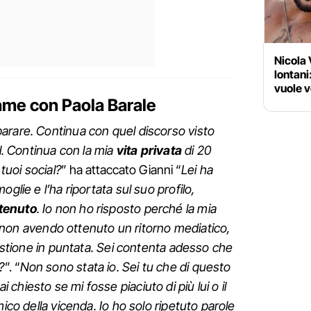
Nicola 
lontani:
vuole 
game con Paola Barale
arare. Continua con quel discorso visto
al. Continua con la mia
vita privata
di 20
 tuoi social?
” ha attaccato Gianni “
Lei ha
glie e l’ha riportata sul suo profilo,
tenuto
. Io non ho risposto perché la mia
ei, non avendo ottenuto un ritorno mediatico,
uestione in puntata. Sei contenta adesso che
?
”. “
Non sono stata io. Sei tu che di questo
hiesto se mi fosse piaciuto di più lui o il
mico della vicenda. Io ho solo ripetuto parole