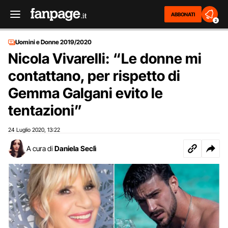
ABBONATI
2
Uomini e Donne 2019/2020
Nicola Vivarelli: “Le donne mi
contattano, per rispetto di
Gemma Galgani evito le
tentazioni”
24 Luglio 2020
13:22
,
A cura di
Daniela Seclì