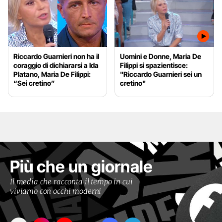
Riccardo Guarnieri non ha il
Uomini e Donne, Maria De
coraggio di dichiararsi a Ida
Filippi si spazientisce:
Platano, Maria De Filippi:
"Riccardo Guarnieri sei un
“Sei cretino”
cretino"
Più che un giornale
Il media che racconta il tempo in cui
viviamo con occhi moderni