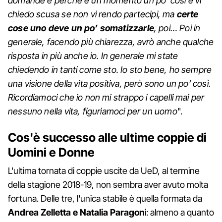
domande è perché è un momento un po’ così e vi
chiedo scusa se non vi rendo partecipi, ma
certe
cose uno deve un po’ somatizzarle
, poi… Poi in
generale, facendo più chiarezza, avrò anche qualche
risposta in più anche io. In generale mi state
chiedendo in tanti come sto. Io sto bene, ho sempre
una visione della vita positiva, però sono un po’ così.
Ricordiamoci che io non mi strappo i capelli mai per
nessuno nella vita, figuriamoci per un uomo
".
Cos'è successo alle ultime coppie di
Uomini e Donne
L'ultima tornata di coppie uscite da UeD, al termine
della stagione 2018-19, non sembra aver avuto molta
fortuna. Delle tre, l'unica stabile è quella formata da
Andrea Zelletta e Natalia Paragon
i: almeno a quanto