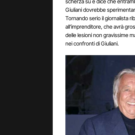
scherza su e dice che entram
Giuliani dovrebbe sperimentare
Tornando serio il giornalista r
all’imprenditore, che avrà gros
delle lesioni non gravissime m
nei confronti di Giuliani.