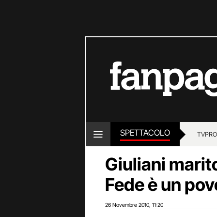
SPETTACOLO
TV
PRO
Giuliani marito
Fede è un pov
26 Novembre 2010
11:20
,