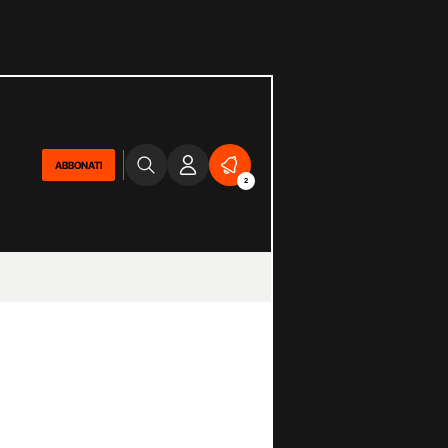
ABBONATI
2