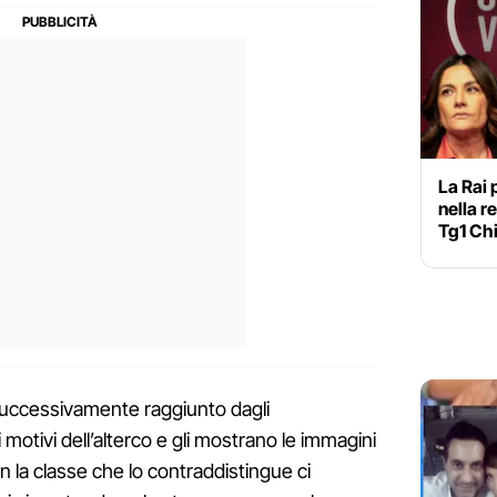
La Rai 
nella r
Tg1 Chi
 successivamente raggiunto dagli
i motivi dell’alterco e gli mostrano le immagini
on la classe che lo contraddistingue ci