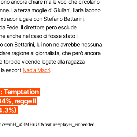
sono ancora chiare ma le voci che circolano
ne. La terza moglie di Giuliani, Ilaria Iacono
xtraconiugale con Stefano Bettarini,
 da Fede. Il direttore però esclude
hé anche nel caso ci fosse stato il
no con Bettarini, lui non ne avrebbe nessuna
dare ragione al giornalista, che però ancora
lle torbide vicende legate alla ragazza
 la escort
Nadia Macrì
.
io: Temptation
34%, regge Il
4.3%)
tch?v=mH_u5fMHuUI&feature=player_embedded