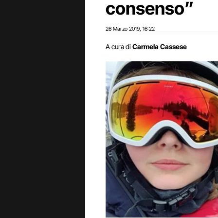
consenso”
26 Marzo 2019
16:22
,
A cura di
Carmela Cassese