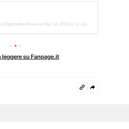
w
(@gwynethpaltrow) on
Mar 24, 2019 at 12:12pm PDT
 leggere su Fanpage.it