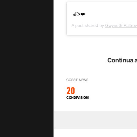
🍎⛷❤️
A post shared by
Gwyneth Paltro
Continua a
GOSSIP NEWS
20
CONDIVISIONI