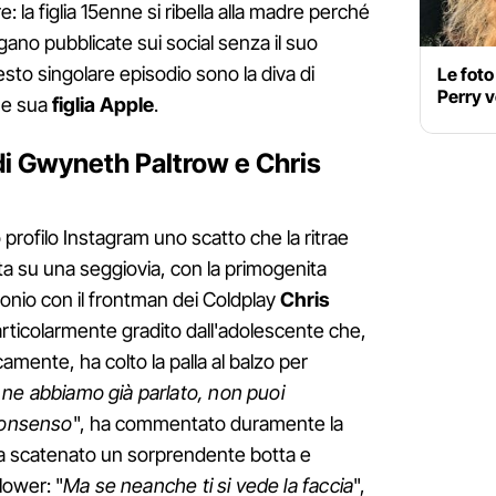
: la figlia 15enne si ribella alla madre perché
ano pubblicate sui social senza il suo
to singolare episodio sono la diva di
Le foto
Perry v
e sua
figlia Apple
.
a di Gwyneth Paltrow e Chris
o profilo Instagram uno scatto che la ritrae
a su una seggiovia, con la primogenita
imonio con il frontman dei Coldplay
Chris
particolarmente gradito dall'adolescente che,
mente, ha colto la palla al balzo per
e abbiamo già parlato, non puoi
 consenso
", ha commentato duramente la
a scatenato un sorprendente botta e
llower: "
Ma se neanche ti si vede la faccia
",