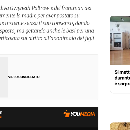
 diva Gwyneth Paltrow e del frontman dei
camente la madre per aver postato su
rae insieme senza il suo consenso, dando
risposta, ma gettando anche le basi per una
ticolata sul diritto all’anonimato dei figli
Si mett
durante
VIDEO CONSIGLIATO
è sorp