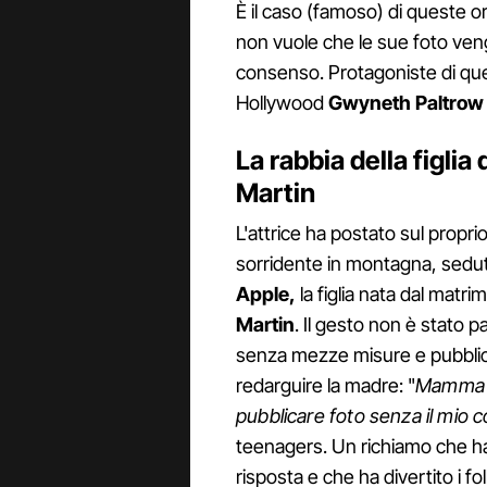
È il caso (famoso) di queste ore
non vuole che le sue foto veng
consenso. Protagoniste di ques
Hollywood
Gwyneth Paltrow
La rabbia della figli
Martin
L'attrice ha postato sul propri
sorridente in montagna, sedut
Apple,
la figlia nata dal matr
Martin
. Il gesto non è stato 
senza mezze misure e pubblica
redarguire la madre: "
Mamma n
pubblicare foto senza il mio
teenagers. Un richiamo che h
risposta e che ha divertito i fo