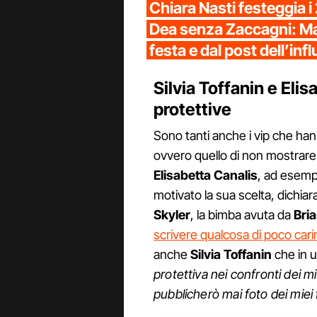
Chiara Nasti festeggia i 2
Dea senza Zaccagni: Mat
festa e dal post dell’inf
Silvia Toffanin e El
protettive
Sono tanti anche i vip che ha
ovvero quello di non mostrare l'
Elisabetta Canalis
, ad esempi
motivato la sua scelta, dichiar
Skyler
, la bimba avuta da
Bria
scrivere qualcosa di poco cari
anche
Silvia Toffanin
che in u
protettiva nei confronti dei m
pubblicherò mai foto dei miei fi