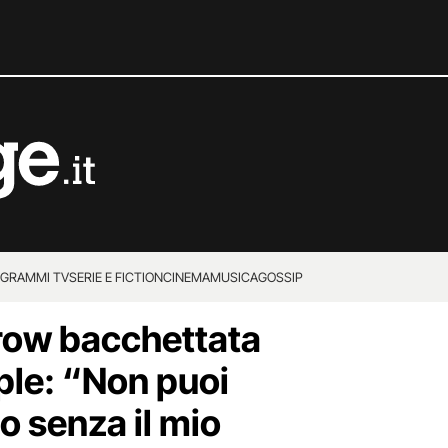
GRAMMI TV
SERIE E FICTION
CINEMA
MUSICA
GOSSIP
row bacchettata
pple: “Non puoi
o senza il mio