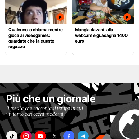
Qualcuno lo chiama mentre
Mangia davanti alla
gioca ai videogames:
webcam e guadagna 1400
guardate che fa questo
euro
ragazzo
Più che un giornale
Il media che racconta il tempo in cui
viviamo con occhi moderni