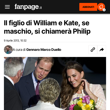
ABBONATI
2
Il figlio di William e Kate, se
maschio, si chiamerà Philip
9 Aprile 2013
10:32
,
A cura di
Gennaro Marco Duello