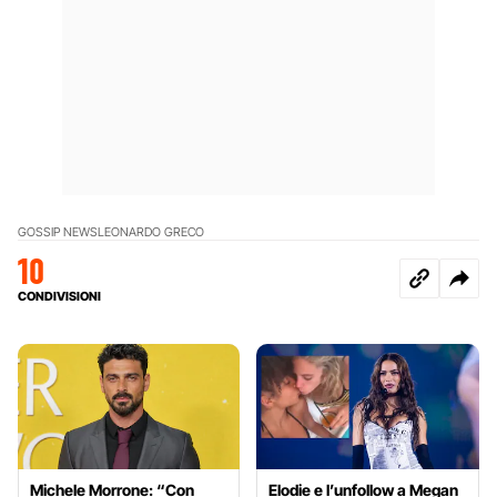
GOSSIP NEWS
LEONARDO GRECO
10
CONDIVISIONI
Michele Morrone: “Con
Elodie e l’unfollow a Megan