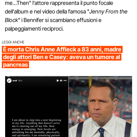
me…Then" l'attore rappresenta il punto focale
dell'album e nel video della famosa "
Jenny From the
Block
" i Bennifer si scambiano effusioni e
palpeggiamenti reciproci.
LEGGI ANCHE
È morta Chris Anne Affleck a 83 anni, madre
degli attori Ben e Casey: aveva un tumore al
pancreas